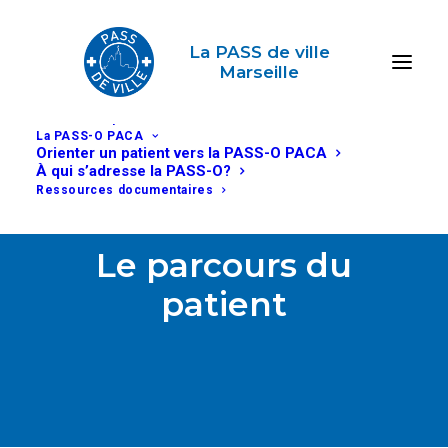
Découvrir la PASS de ville
Notre histoire
Notre association
La PASS de ville
Nos missions
Marseille
Notre équipe
Nos partenaires
Orienter un patient en PASS de ville
La PASS-O PACA
Orienter un patient vers la PASS-O PACA
À qui s’adresse la PASS-O?
Ressources documentaires
Le parcours du
patient